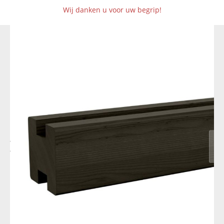
Wij danken u voor uw begrip!