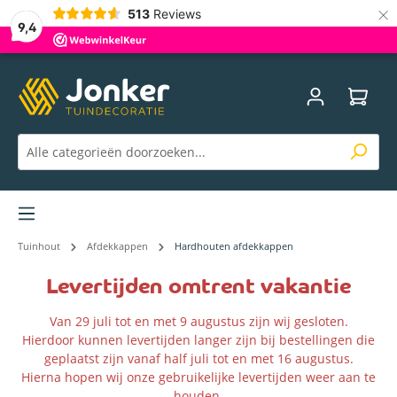
×
513
Reviews
9,4
Menu
Tuinhout
Afdekkappen
Hardhouten afdekkappen
Levertijden omtrent vakantie
Van 29 juli tot en met 9 augustus zijn wij gesloten.
Hierdoor kunnen levertijden langer zijn bij bestellingen die
geplaatst zijn vanaf half juli tot en met 16 augustus.
Hierna hopen wij onze gebruikelijke levertijden weer aan te
houden.