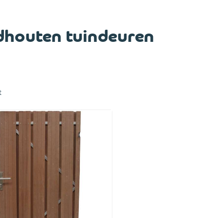
dhouten tuindeuren
t