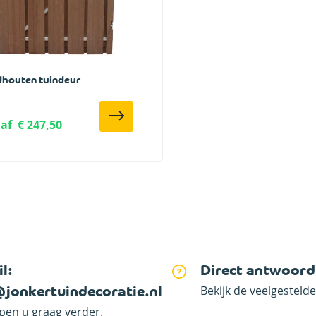
dhouten tuindeur
af
€ 247,50
l:
Direct antwoord
Bekijk de veelgesteld
@jonkertuindecoratie.nl
lpen u graag verder.