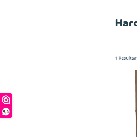
Har
1
Resultaa
9,4