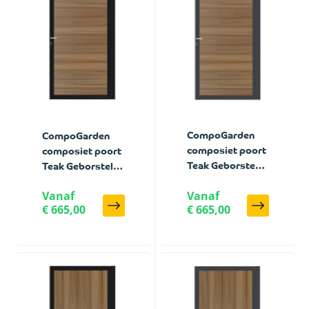
CompoGarden
CompoGarden
composiet poort
composiet poort
Teak Geborsteld
Teak Geborsteld
horizontaal met
horizontaal met
Vanaf
Vanaf
antraciet stalen
zwart stalen
€ 665,00
€ 665,00
poortframe - 100
poortframe - 100
x 185 cm
x 185 cm