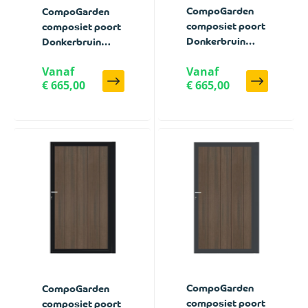
CompoGarden
CompoGarden
composiet poort
composiet poort
Donkerbruin
Donkerbruin
Geborsteld
Geborsteld
Vanaf
Vanaf
horizontaal met
horizontaal met
€ 665,00
€ 665,00
antraciet stalen
zwart stalen
poortframe - 100
poortframe - 100
x 185 cm
x 185 cm
CompoGarden
CompoGarden
composiet poort
composiet poort