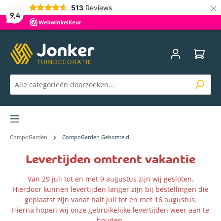
×
513
Reviews
9,4
Menu
CompoGarden
CompoGarden Geborsteld
Levertijden omtrent vakantie
Van 29 juli tot en met 9 augustus zijn wij gesloten.
Hierdoor kunnen levertijden langer zijn bij bestellingen die
geplaatst zijn vanaf half juli tot en met 16 augustus.
Hierna hopen wij onze gebruikelijke levertijden weer aan te
houden.