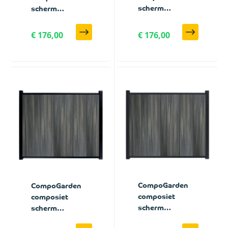
scherm
scherm
Geborsteld
Antraciet
horizontaal met
Geborsteld
€ 176,00
€ 176,00
antraciet
horizontaal met
profielen - 180 x
zwarte profielen
184 cm
- 180 x 184 cm
CompoGarden
CompoGarden
composiet
composiet
scherm
scherm
Antraciet
Antraciet