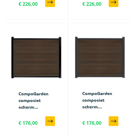
Geborsteld
Geborsteld
€ 226,00
€ 226,00
verticaal met
verticaal met
antraciet
zwarte profielen
profielen - 180 x
- 180 x 188 cm
188 cm
CompoGarden
CompoGarden
composiet
composiet
scherm
scherm
Donkerbruin
Donkerbruin
Geborsteld
Geborsteld
€ 176,00
€ 176,00
horizontaal met
horizontaal met
antraciet
zwarte profielen