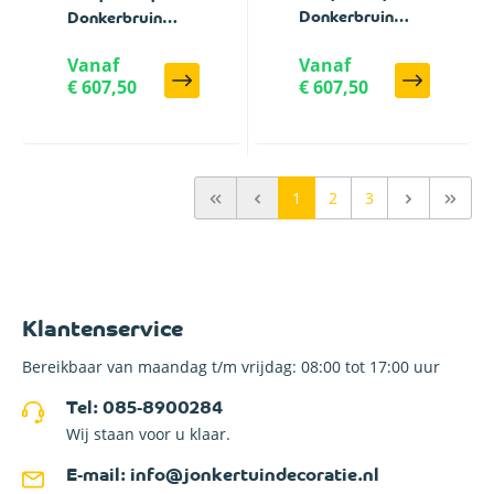
Donkerbruin
Donkerbruin
Geborsteld
Geborsteld
Vanaf
Vanaf
verticaal met
verticaal met
€ 607,50
€ 607,50
antraciet stalen
zwart stalen
poortframe - 100
poortframe - 100
x 185 cm
x 185 cm
1
2
3
Klantenservice
Bereikbaar van maandag t/m vrijdag: 08:00 tot 17:00 uur
Tel: 085-8900284
Wij staan voor u klaar.
E-mail: info@jonkertuindecoratie.nl