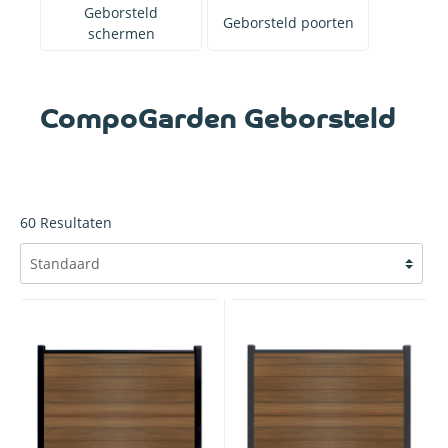
ten
Geborste
Geborsteld
m
Geborsteld poorten
met a
schermen
f
CompoGarden Geborsteld
60
Resultaten