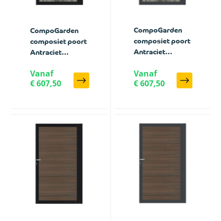
CompoGarden
CompoGarden
composiet poort
composiet poort
Antraciet
Antraciet
Geborsteld
Geborsteld
Vanaf
Vanaf
verticaal met
verticaal met
€ 607,50
€ 607,50
antraciet stalen
zwart stalen
poortframe - 100
poortframe - 100
x 185 cm
x 185 cm