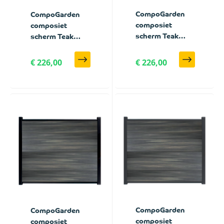
CompoGarden
CompoGarden
composiet
composiet
scherm Teak
scherm Teak
Geborsteld
Geborsteld
verticaal met
verticaal met
€ 226,00
€ 226,00
antraciet
zwarte profielen
profielen - 180 x
- 180 x 188 cm
188 cm
CompoGarden
CompoGarden
composiet
composiet