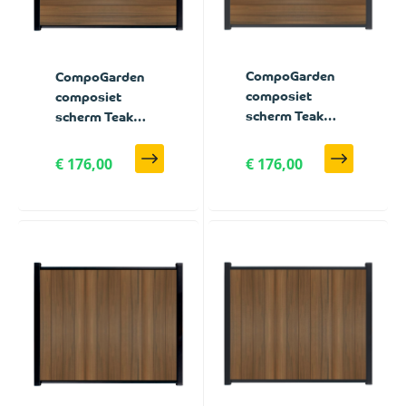
CompoGarden
CompoGarden
composiet
composiet
scherm Teak
scherm Teak
Geborsteld
Geborsteld
horizontaal met
horizontaal met
€ 176,00
€ 176,00
antraciet
zwarte profielen
profielen - 180 x
- 180 x 184 cm
184 cm