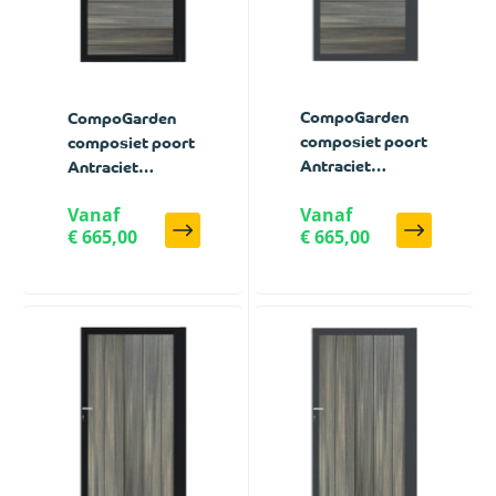
CompoGarden
CompoGarden
composiet poort
composiet poort
Antraciet
Antraciet
Geborsteld
Geborsteld
Vanaf
Vanaf
horizontaal met
horizontaal met
€ 665,00
€ 665,00
antraciet stalen
zwart stalen
poortframe - 100
poortframe - 100
x 185 cm
x 185 cm