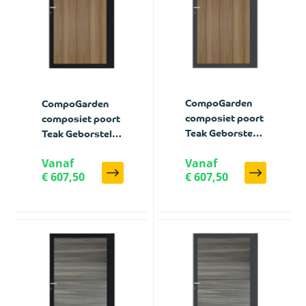
CompoGarden
CompoGarden
composiet poort
composiet poort
Teak Geborsteld
Teak Geborsteld
verticaal met
verticaal met
Vanaf
Vanaf
antraciet stalen
zwart stalen
€ 607,50
€ 607,50
poortframe - 100
poortframe - 100
x 185 cm
x 185 cm