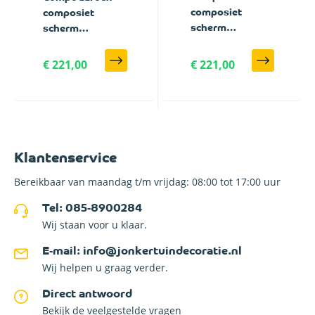
composiet
composiet
scherm
scherm
Donkerbruin
Donkerbruin
Rhombus
Rhombus
€ 221,00
€ 221,00
Schaduw
Schaduw
verticaal met
verticaal met
antraciet
zwarte profielen
profielen - 180 x
- 180 x 188 cm
188 cm
Klantenservice
Bereikbaar van maandag t/m vrijdag: 08:00 tot 17:00 uur
Tel: 085-8900284
Wij staan voor u klaar.
E-mail: info@jonkertuindecoratie.nl
Wij helpen u graag verder.
Direct antwoord
Bekijk de veelgestelde vragen