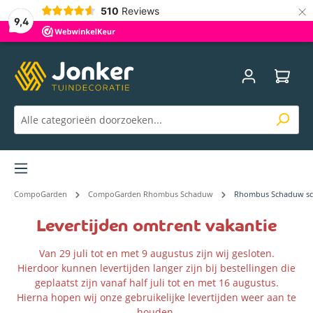
×
510
Reviews
9,4
Menu
CompoGarden
CompoGarden Rhombus Schaduw
Rhombus Schaduw s
Levertijden omtrent vakantie
Van 29 juli tot en met 9 augustus zijn wij gesloten.
Hierdoor kunnen levertijden langer zijn bij bestellingen die
geplaatst zijn vanaf half juli tot en met 16 augustus.
Hierna hopen wij onze gebruikelijke levertijden weer aan te
houden.