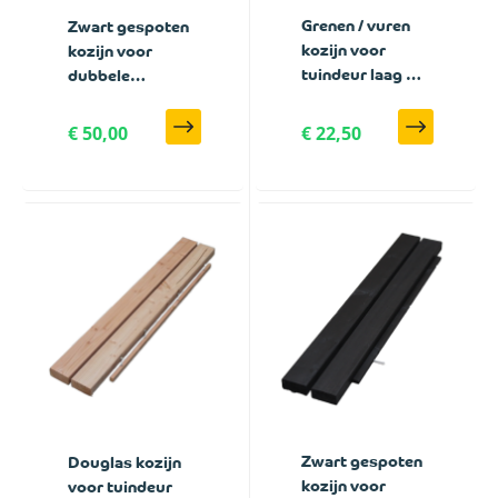
Grenen / vuren
Zwart gespoten
kozijn voor
kozijn voor
tuindeur laag 90
dubbele
t/m 150 cm breed
tuindeur 200 t/m
300 cm breed
€ 50,00
€ 22,50
met zwart frame
Zwart gespoten
Douglas kozijn
kozijn voor
voor tuindeur