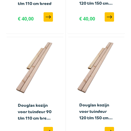
120 t/m 150 cm
t/m 110 cm breed
breed
€ 40,00
€ 40,00
Douglas kozijn
Douglas kozijn
voor tuindeur
voor tuindeur 90
120 t/m 150 cm
t/m 110 cm breed
breed met zwart
met zwart frame
frame