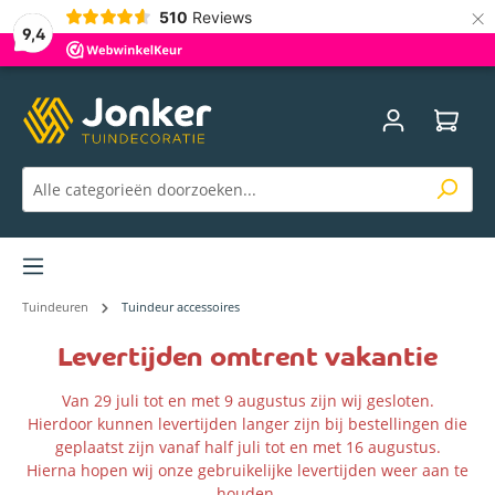
×
510
Reviews
9,4
Menu
Tuindeuren
Tuindeur accessoires
Levertijden omtrent vakantie
Van 29 juli tot en met 9 augustus zijn wij gesloten.
Hierdoor kunnen levertijden langer zijn bij bestellingen die
geplaatst zijn vanaf half juli tot en met 16 augustus.
Hierna hopen wij onze gebruikelijke levertijden weer aan te
houden.