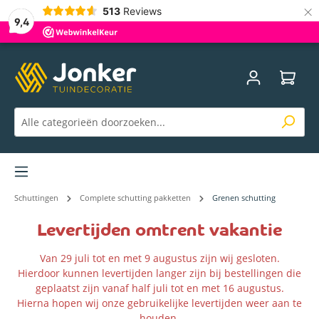
×
513
Reviews
9,4
Menu
Schuttingen
Complete schutting pakketten
Grenen schutting
Levertijden omtrent vakantie
Van 29 juli tot en met 9 augustus zijn wij gesloten.
Hierdoor kunnen levertijden langer zijn bij bestellingen die
geplaatst zijn vanaf half juli tot en met 16 augustus.
Hierna hopen wij onze gebruikelijke levertijden weer aan te
houden.