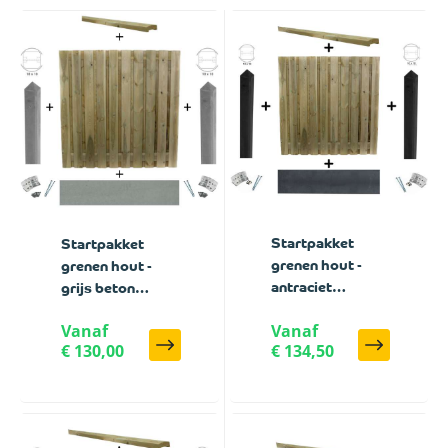
Startpakket
Startpakket
grenen hout -
grenen hout -
antraciet
grijs beton
ongecoat beton
schutting
Vanaf
Vanaf
schutting
€ 130,00
€ 134,50