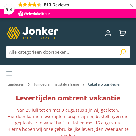
×
513
Reviews
9,4
Menu
Tuindeuren
Tuindeuren met stalen frame
Caballero tuindeuren
Levertijden omtrent vakantie
Van 29 juli tot en met 9 augustus zijn wij gesloten.
Hierdoor kunnen levertijden langer zijn bij bestellingen die
geplaatst zijn vanaf half juli tot en met 16 augustus.
Hierna hopen wij onze gebruikelijke levertijden weer aan te
houden.