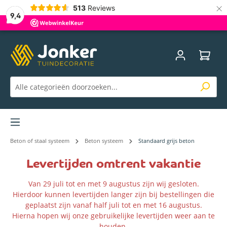
×
513
Reviews
9,4
Menu
Beton of staal systeem
Beton systeem
Standaard grijs beton
Levertijden omtrent vakantie
Van 29 juli tot en met 9 augustus zijn wij gesloten.
Hierdoor kunnen levertijden langer zijn bij bestellingen die
geplaatst zijn vanaf half juli tot en met 16 augustus.
Hierna hopen wij onze gebruikelijke levertijden weer aan te
houden.