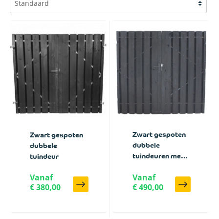
Zwart gespoten
Zwart gespoten
dubbele
dubbele
tuindeuren met
tuindeur
gepoedercoat
Vanaf
Vanaf
frame
€ 380,00
€ 490,00