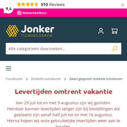
×
510
Reviews
9,4
Menu
Tuindeuren
Dubbele tuindeuren
Zwart gespoten dubbele tuindeuren
Levertijden omtrent vakantie
Van 29 juli tot en met 9 augustus zijn wij gesloten.
Hierdoor kunnen levertijden langer zijn bij bestellingen die
geplaatst zijn vanaf half juli tot en met 16 augustus.
Hierna hopen wij onze gebruikelijke levertijden weer aan te
houden.