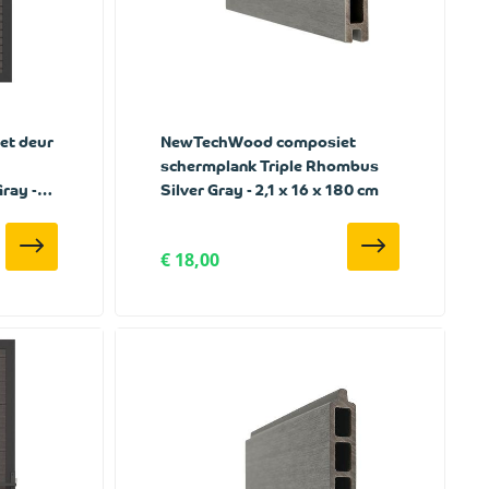
t deur
NewTechWood composiet
schermplank Triple Rhombus
ray -
Silver Gray - 2,1 x 16 x 180 cm
€ 18,00