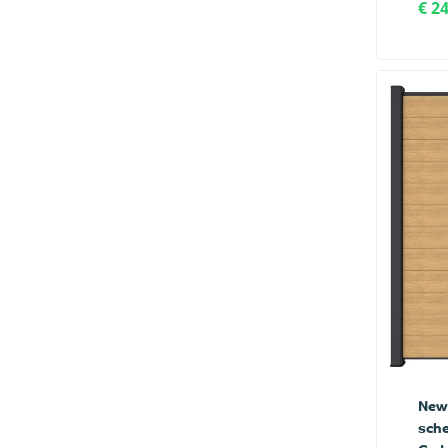
€ 2
New
sche