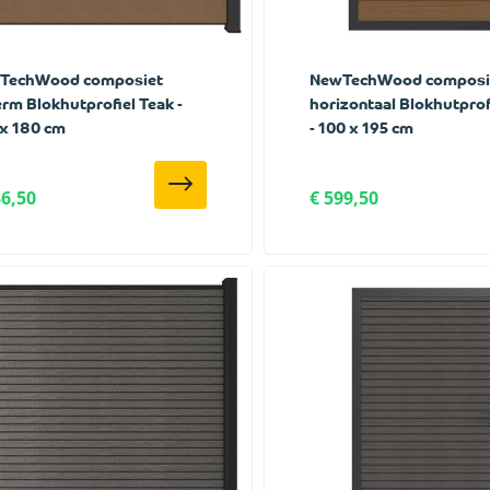
TechWood composiet
NewTechWood composie
rm Blokhutprofiel Teak -
horizontaal Blokhutprof
x 180 cm
- 100 x 195 cm
36,50
€ 599,50