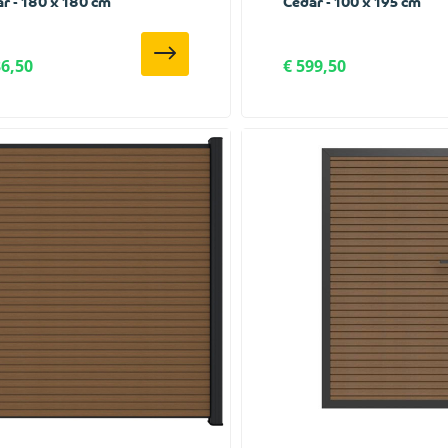
r - 180 x 180 cm
Cedar - 100 x 195 cm
36,50
€ 599,50