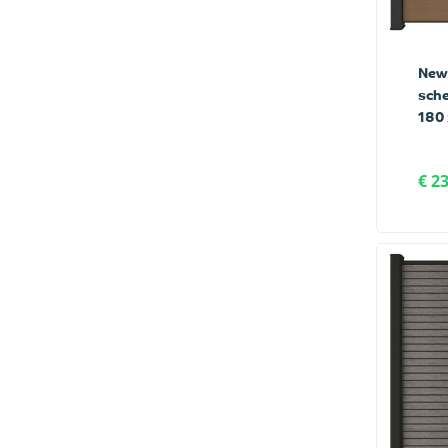
New
sche
180 
€ 2