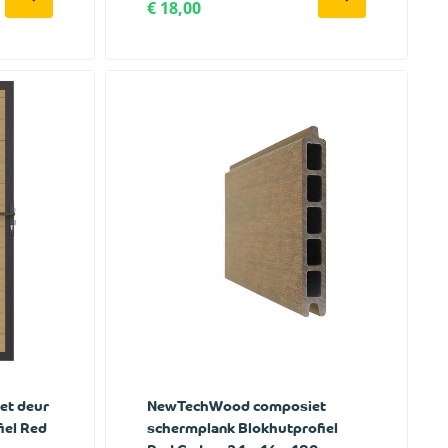
€ 18,00
t deur
NewTechWood composiet
iel Red
schermplank Blokhutprofiel