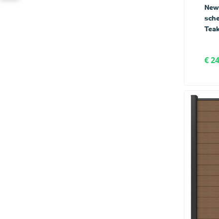
New
sche
Teak
€ 2