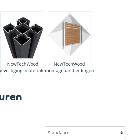
Hardhouten afdekkappen
NewTechWood
NewTechWood
bevestigingsmaterialen
montagehandleidingen
uren