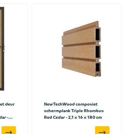
t deur
NewTechWood composiet
schermplank Triple Rhombus
ar -
Red Cedar - 2,1 x 16 x 180 cm