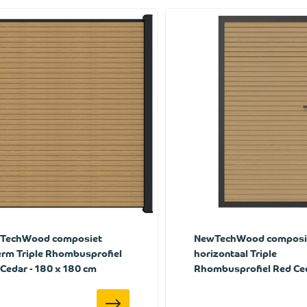
TechWood composiet
NewTechWood composie
rm Triple Rhombusprofiel
horizontaal Triple
Cedar - 180 x 180 cm
Rhombusprofiel Red Ced
100 x 195 cm