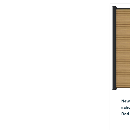
New
sche
Red 