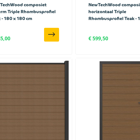
TechWood composiet
NewTechWood composie
rm Triple Rhombusprofiel
horizontaal Triple
 - 180 x 180 cm
Rhombusprofiel Teak - 
195 cm
45,00
€ 599,50