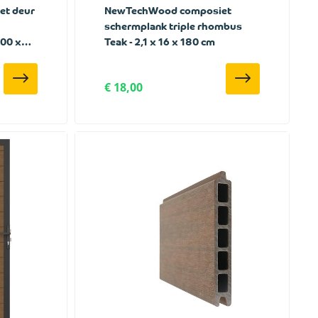
t deur
NewTechWood composiet
schermplank triple rhombus
100 x
Teak - 2,1 x 16 x 180 cm
€ 18,00