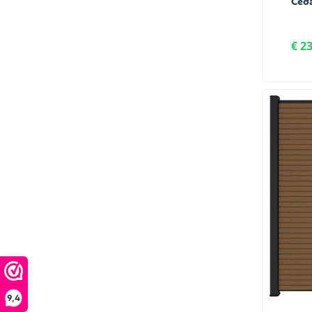
Ceda
€ 2
9,4