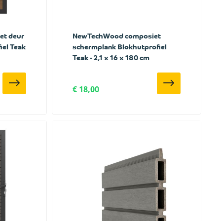
t deur
NewTechWood composiet
iel Teak
schermplank Blokhutprofiel
Teak - 2,1 x 16 x 180 cm
€ 18,00