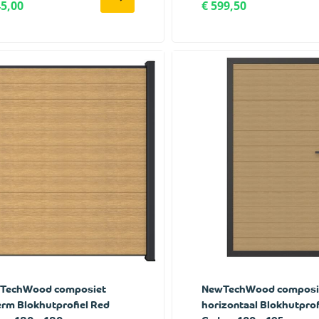
45,00
€ 599,50
TechWood composiet
NewTechWood composie
rm Blokhutprofiel Red
horizontaal Blokhutprof