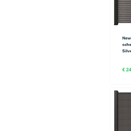
New
sche
Silv
€ 2