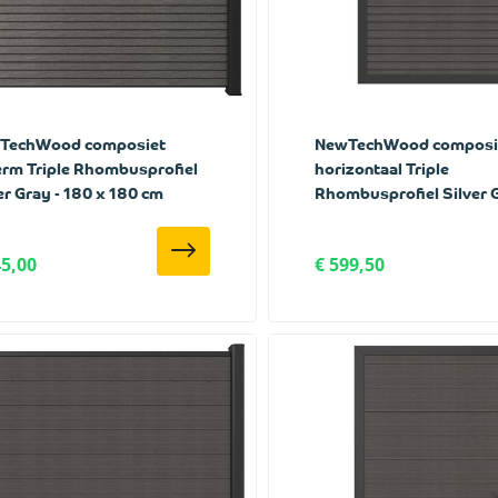
TechWood composiet
NewTechWood composie
rm Triple Rhombusprofiel
horizontaal Triple
er Gray - 180 x 180 cm
Rhombusprofiel Silver G
100 x 195 cm
45,00
€ 599,50