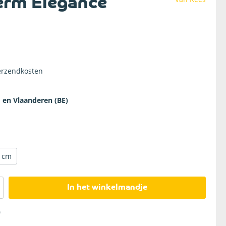
erm Elegance
Hardhouten afdekkappen
verzendkosten
d en Vlaanderen (BE)
 cm
In het winkelmandje
0