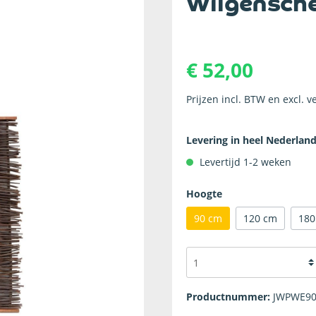
Wilgensch
ten
sluitwerk
Jute doeken
Betonmortel
houten palen
Rhombusprofiel planken
 houten hekwerk
Snelbeton
len
Tuindeur accessoires
€ 52,00
 kozijnen
Terrasbekleding
 kozijnen
geschaafde gordingen
Houten terras
Prijzen incl. BTW en excl. 
ijnbezaagde gordingen
Levering in heel Nederlan
Levertijd 1-2 weken
Hoogte
90 cm
120 cm
180
Productnummer:
JWPWE9