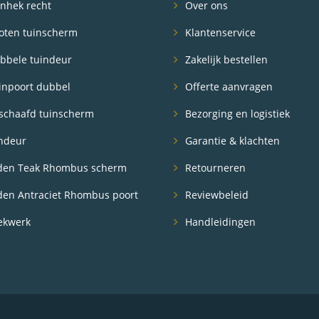
nhek recht
Over ons
oten tuinscherm
Klantenservice
bbele tuindeur
Zakelijk bestellen
inpoort dubbel
Offerte aanvragen
schaafd tuinscherm
Bezorging en logistiek
ndeur
Garantie & klachten
en Teak Rhombus scherm
Retourneren
n Antraciet Rhombus poort
Reviewbeleid
ekwerk
Handleidingen