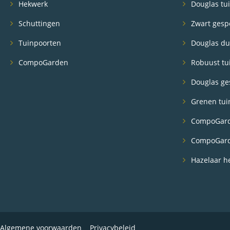
Hekwerk
Douglas tui
Schuttingen
Zwart gesp
Tuinpoorten
Douglas du
CompoGarden
Robuust tu
Douglas ge
Grenen tui
CompoGard
CompoGarde
Hazelaar h
Algemene voorwaarden
Privacybeleid